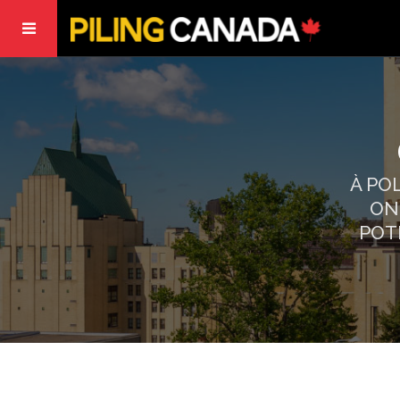
À PO
ON
POT