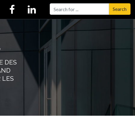
Search
?
E DES
AND
 LES