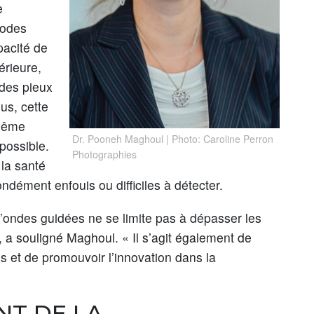
e
hodes
apacité de
érieure,
 des pieux
us, cette
 même
Dr. Pooneh Maghoul | Photo: Caroline Perron
possible.
Photographies
 la santé
dément enfouis ou difficiles à détecter.
’ondes guidées ne se limite pas à dépasser les
, a souligné Maghoul. « Il s’agit également de
ls et de promouvoir l’innovation dans la
NT DE LA