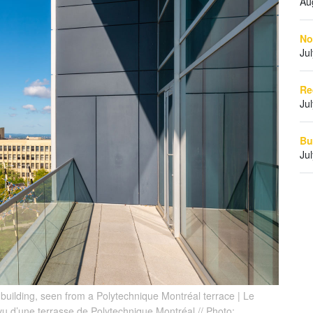
Au
No
Ju
Re
Ju
Bu
Ju
building, seen from a Polytechnique Montréal terrace | Le
vu d’une terrasse de Polytechnique Montréal // Photo: